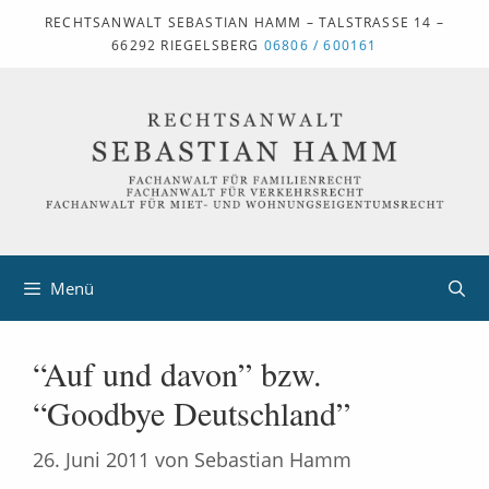
Zum
RECHTSANWALT SEBASTIAN HAMM – TALSTRASSE 14 – 6
6292 RIEGELSBERG
06806 / 600161
Inhalt
springen
Menü
“Auf und davon” bzw.
“Goodbye Deutschland”
26. Juni 2011
von
Sebastian Hamm